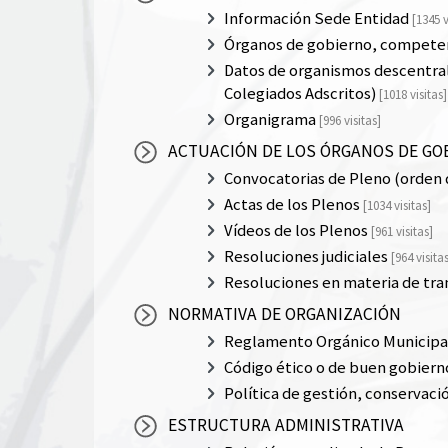
Información Sede Entidad
[1345 v
Órganos de gobierno, competen
Datos de organismos descentral
Colegiados Adscritos)
[1018 visitas]
Organigrama
[996 visitas]
ACTUACIÓN DE LOS ÓRGANOS DE GO
Convocatorias de Pleno (orden d
Actas de los Plenos
[1034 visitas]
Vídeos de los Plenos
[961 visitas]
Resoluciones judiciales
[964 visita
Resoluciones en materia de tra
NORMATIVA DE ORGANIZACIÓN
Reglamento Orgánico Municipal
Código ético o de buen gobiern
Política de gestión, conservaci
ESTRUCTURA ADMINISTRATIVA