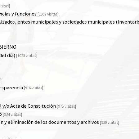
isitas]
cias y funciones
[1087 visitas]
izados, entes municipales y sociedades municipales (Inventari
BIERNO
el día)
[1023 visitas]
s]
nsparencia
[916 visitas]
 y/o Acta de Constitución
[975 visitas]
o
[934 visitas]
ón y eliminación de los documentos y archivos
[930 visitas]