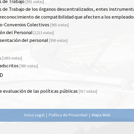
s de Trabajo
[991 visitas]
s de Trabajo de los órganos descentralizados, entes instrument
 reconocimiento de compatibilidad que afecten a los empleado
jo-Convenios Colectivos
[985 visitas]
ón del Personal
[1213 visitas]
esentación del personal
[958 visitas]
s
[1003 visitas]
adscritos
[980 visitas]
AD
e evaluación de las políticas públicas
[917 visitas]
Aviso Legal
|
Política de Privacidad
|
Mapa Web